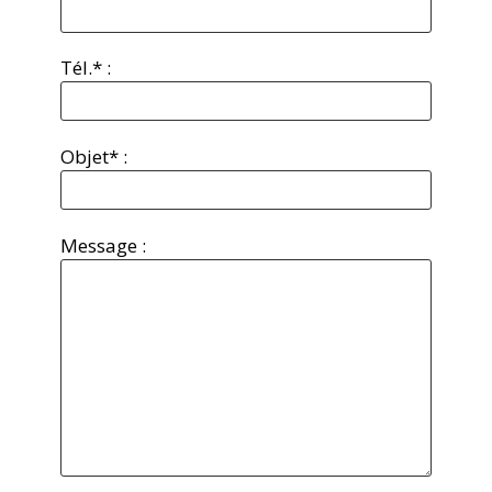
Tél.* :
Objet* :
Message :