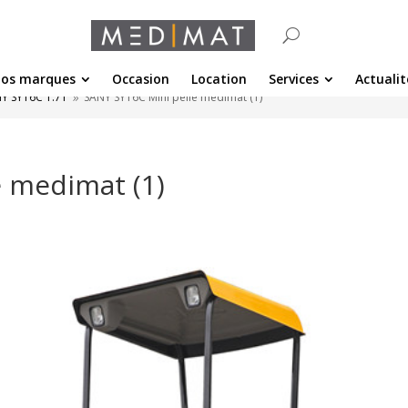
os marques
Occasion
Location
Services
Actualit
Y SY16C 1.7T
SANY SY16C Mini pelle medimat (1)
9
e medimat (1)