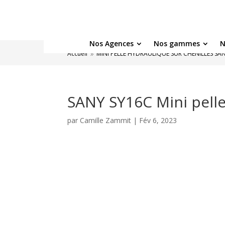
Nos Agences
Nos gammes
N
Accueil
MINI PELLE HYDRAULIQUE SUR CHENILLES SAN
9
SANY SY16C Mini pell
par
Camille Zammit
|
Fév 6, 2023