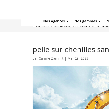
Nos Agences
Nos gammes
N
Accueil
PELLE HYDRAULIQUE SUR CHENILLES SANY SY
9
pelle sur chenilles s
par
Camille Zammit
|
Mar 29, 2023