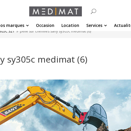
os marques
Occasion
Location
Services
Actualit
305C 32T
pelle sur chenilles sany sy305c medimat (6)
9
any sy305c medimat (6)