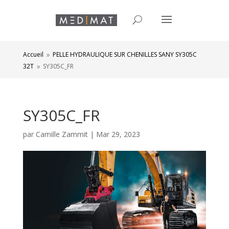
Accueil
PELLE HYDRAULIQUE SUR CHENILLES SANY SY305C
9
32T
SY305C_FR
9
SY305C_FR
par
Camille Zammit
|
Mar 29, 2023