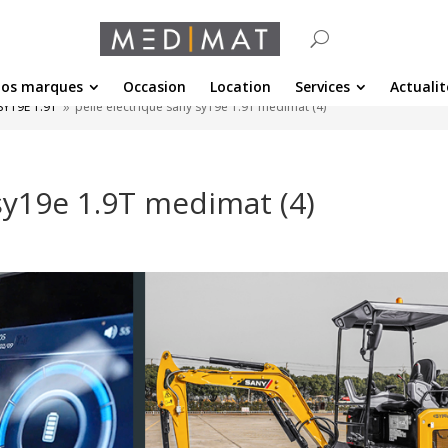
os marques
Occasion
Location
Services
Actualit
SY19E 1.9T
pelle electrique sany sy19e 1.9T medimat (4)
9
 sy19e 1.9T medimat (4)