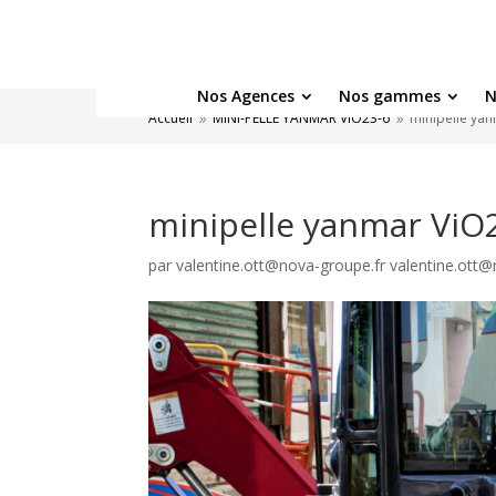
Nos Agences
Nos gammes
N
Accueil
MINI-PELLE YANMAR ViO23-6
minipelle ya
9
9
minipelle yanmar ViO
par
valentine.ott@nova-groupe.fr valentine.ott@