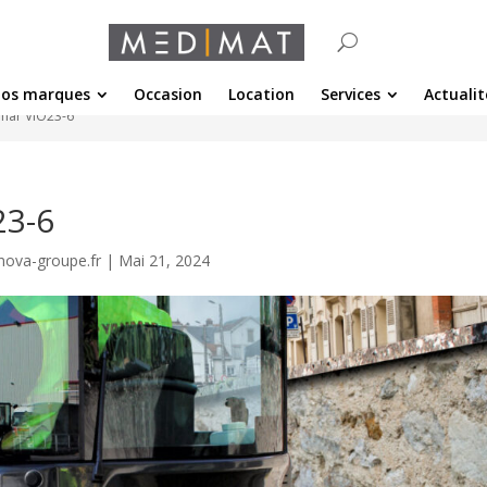
os marques
Occasion
Location
Services
Actualit
nmar ViO23-6
23-6
nova-groupe.fr
|
Mai 21, 2024