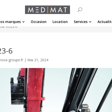
os marques
Occasion
Location
Services
Actualit
nmar ViO23-6
23-6
nova-groupe.fr
|
Mai 21, 2024