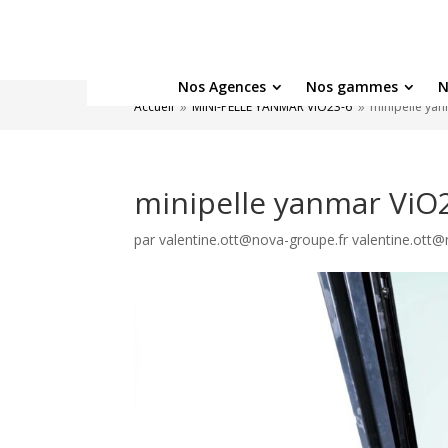
Nos Agences
Nos gammes
N
Accueil
MINI-PELLE YANMAR ViO23-6
minipelle ya
9
9
minipelle yanmar ViO
par
valentine.ott@nova-groupe.fr valentine.ott@