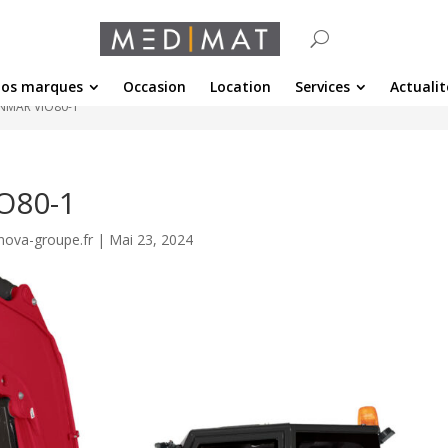
os marques
Occasion
Location
Services
Actualit
ANMAR ViO80-1
O80-1
nova-groupe.fr
|
Mai 23, 2024