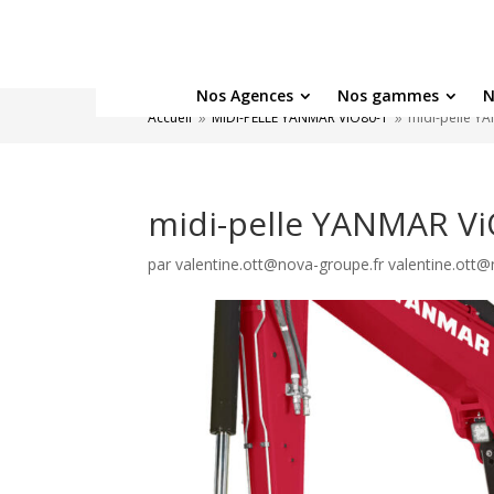
Nos Agences
Nos gammes
N
Accueil
MIDI-PELLE YANMAR ViO80-1
midi-pelle Y
9
9
midi-pelle YANMAR Vi
par
valentine.ott@nova-groupe.fr valentine.ott@