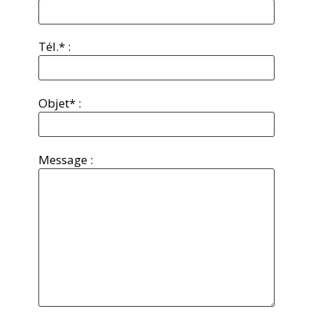
Tél.* :
Objet* :
Message :