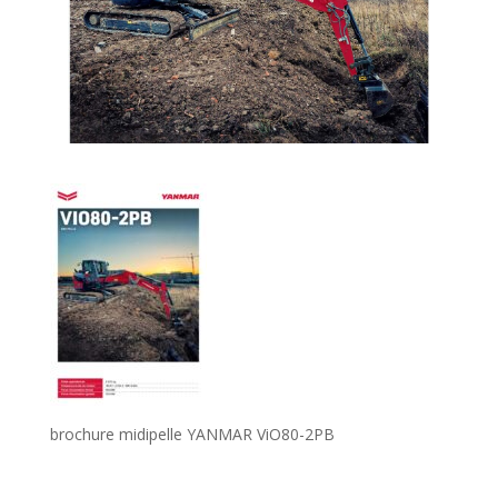
brochure midipelle YANMAR ViO80-2PB