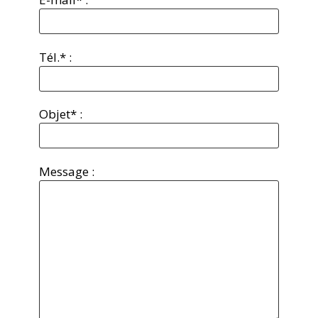
Tél.* :
Objet* :
Message :