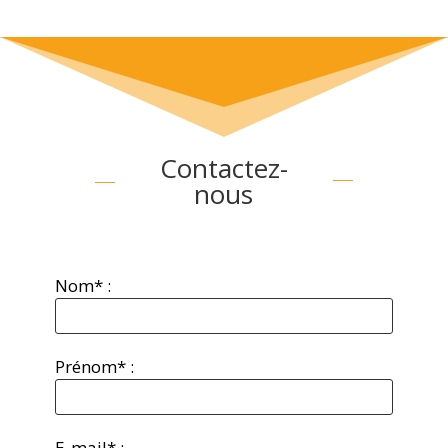
Contactez-
nous
Nom* :
Prénom* :
E-mail* :