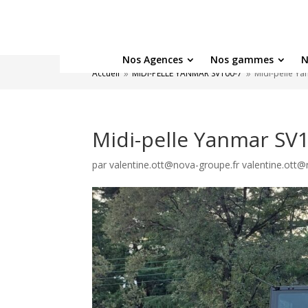
Nos Agences
Nos gammes
N
Accueil
MIDI-PELLE YANMAR SV100-7
Midi-pelle Y
9
9
Midi-pelle Yanmar SV
par
valentine.ott@nova-groupe.fr valentine.ott@