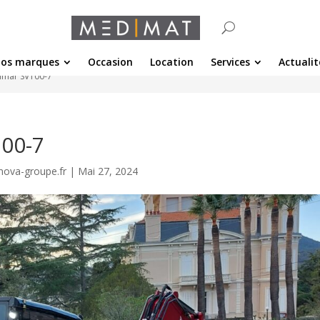
os marques
Occasion
Location
Services
Actualit
anmar SV100-7
100-7
nova-groupe.fr
|
Mai 27, 2024