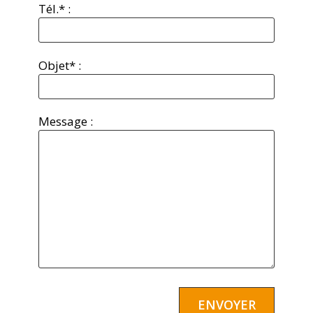
Tél.* :
Objet* :
Message :