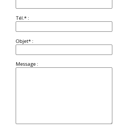
Tél.* :
Objet* :
Message :