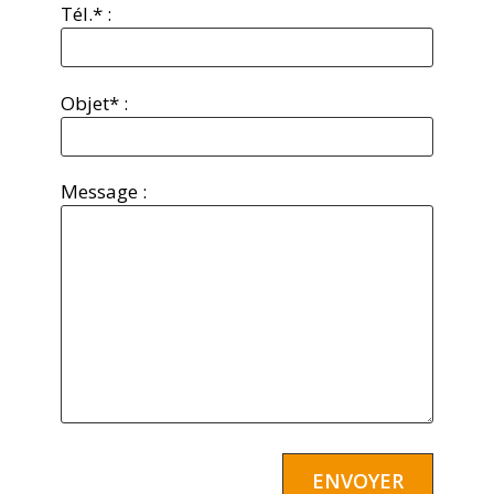
Tél.* :
Objet* :
Message :