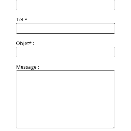
Tél.* :
Objet* :
Message :