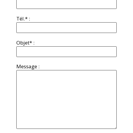
Tél.* :
Objet* :
Message :