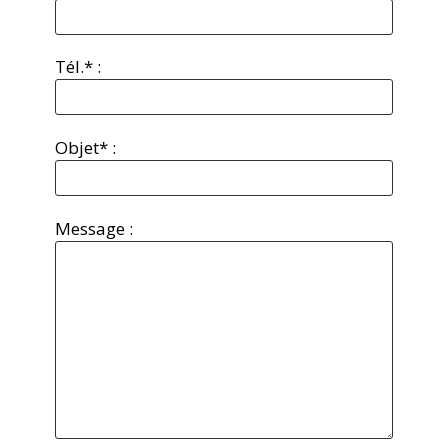
Tél.* :
Objet* :
Message :