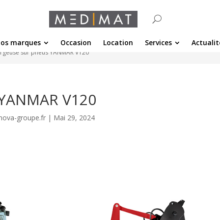
os marques
Occasion
Location
Services
Actualit
rgeuse sur pneus YANMAR V120
 YANMAR V120
nova-groupe.fr
|
Mai 29, 2024