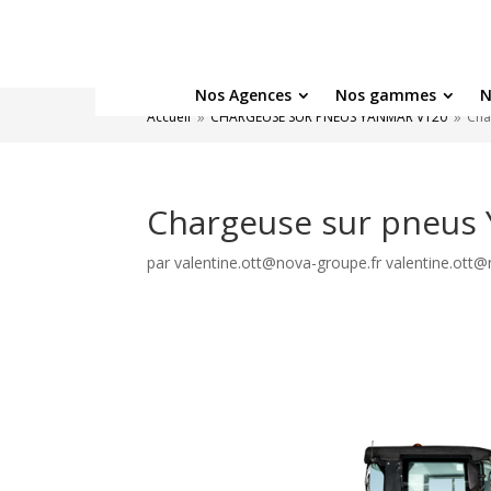
Nos Agences
Nos gammes
N
Accueil
CHARGEUSE SUR PNEUS YANMAR V120
Cha
9
9
Chargeuse sur pneus
par
valentine.ott@nova-groupe.fr valentine.ott@