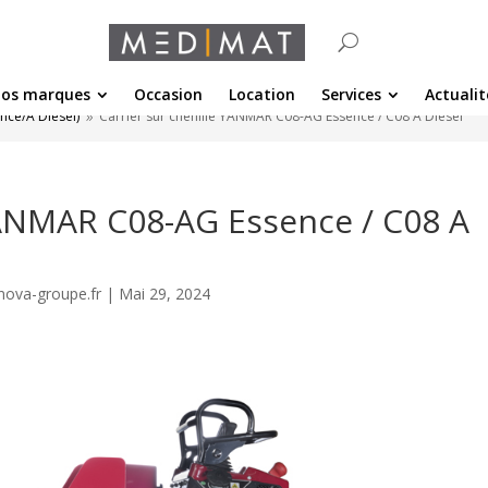
os marques
Occasion
Location
Services
Actualit
ce/A Diesel)
Carrier sur chenille YANMAR C08-AG Essence / C08 A Diesel
9
YANMAR C08-AG Essence / C08 A
nova-groupe.fr
|
Mai 29, 2024