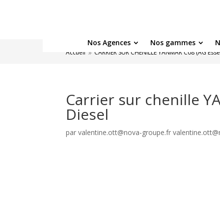
Nos Agences
Nos gammes
N
Accueil
CARRIER SUR CHENILLE YANMAR C08 (AG Essen
9
Carrier sur chenille 
Diesel
par
valentine.ott@nova-groupe.fr valentine.ott@