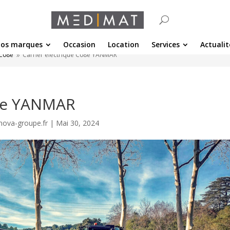
os marques
Occasion
Location
Services
Actualit
 C08e
Carrier électrique C08e YANMAR
9
08e YANMAR
nova-groupe.fr
|
Mai 30, 2024