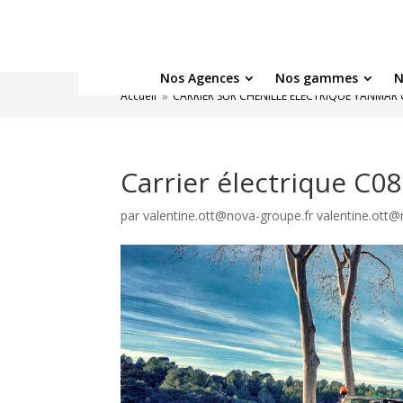
Nos Agences
Nos gammes
N
Accueil
CARRIER SUR CHENILLE ÉLECTRIQUE YANMAR
9
Carrier électrique C
par
valentine.ott@nova-groupe.fr valentine.ott@