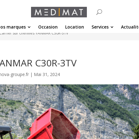
os marques
Occasion
Location
Services
Actualit
Carrier sur chenilles YANMAR C30R-3TV
s YANMAR C30R-3TV
nova-groupe.fr
|
Mai 31, 2024