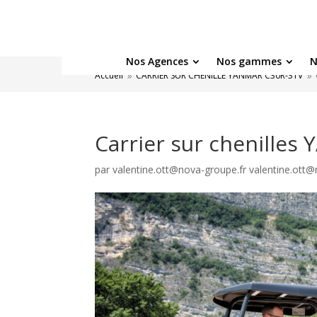
Nos Agences
Nos gammes
N
Accueil
CARRIER SUR CHENILLE YANMAR C30R-3TV
9
9
Carrier sur chenille
par
valentine.ott@nova-groupe.fr valentine.ott@