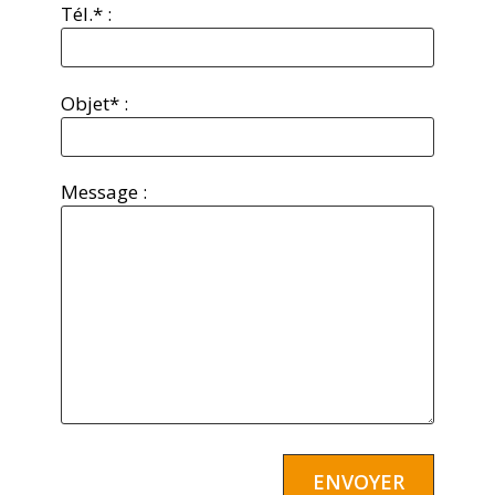
Tél.* :
Objet* :
Message :