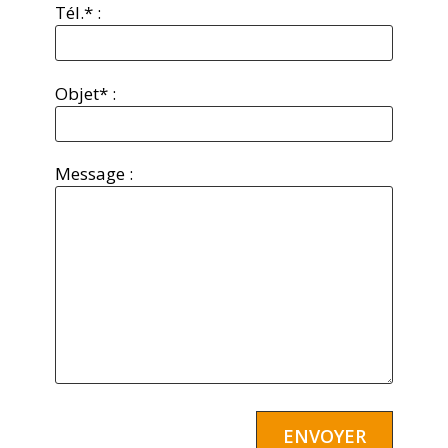
Tél.* :
Objet* :
Message :