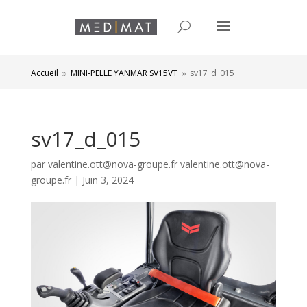
Accueil
MINI-PELLE YANMAR SV15VT
sv17_d_015
9
9
sv17_d_015
par
valentine.ott@nova-groupe.fr valentine.ott@nova-
groupe.fr
|
Juin 3, 2024