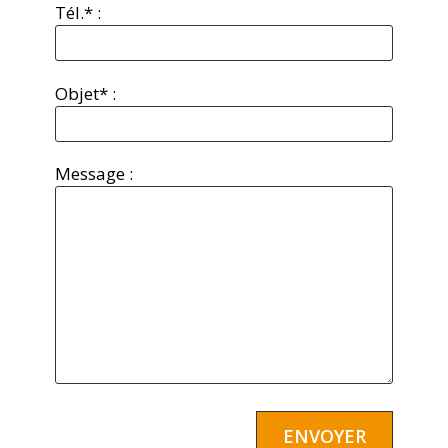
Tél.* :
Objet* :
Message :