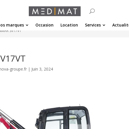
os marques
Occasion
Location
Services
Actualit
ANMAR SV17VT
SV17VT
nova-groupe.fr
|
Juin 3, 2024