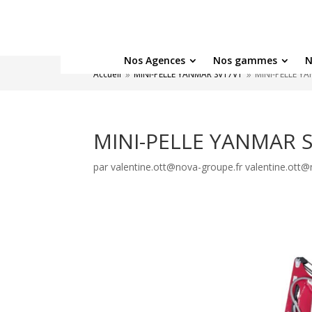
Nos Agences
Nos gammes
N
Accueil
MINI-PELLE YANMAR SV17VT
MINI-PELLE Y
9
9
MINI-PELLE YANMAR 
par
valentine.ott@nova-groupe.fr valentine.ott@