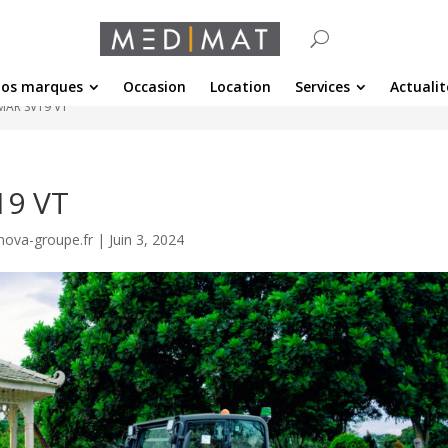
os marques
Occasion
Location
Services
Actualit
MAR SV19 VT
19 VT
nova-groupe.fr
|
Juin 3, 2024