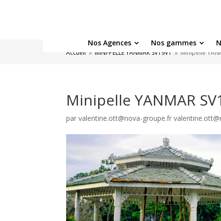
Nos Agences
Nos gammes
N
Accueil
MINI-PELLE YANMAR SV19VT
Minipelle YAN
9
9
Minipelle YANMAR SV
par
valentine.ott@nova-groupe.fr valentine.ott@