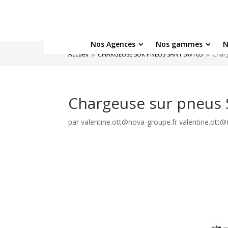
Nos Agences
Nos gammes
N
Accueil
CHARGEUSE SUR PNEUS SANY SW105
Char
9
9
Chargeuse sur pneus
par
valentine.ott@nova-groupe.fr valentine.ott@