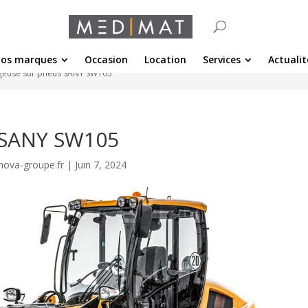
os marques
Occasion
Location
Services
Actualit
geuse sur pneus SANY SW105
 SANY SW105
nova-groupe.fr
|
Juin 7, 2024