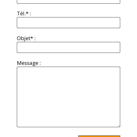
Tél.* :
Objet* :
Message :