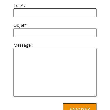
Tél.* :
Objet* :
Message :