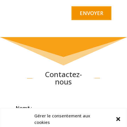
A
l
t
e
r
n
a
t
Contactez-
i
nous
v
e
:
Nom* :
Gérer le consentement aux
cookies