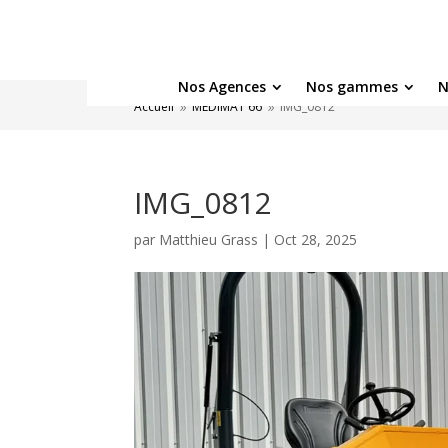
Nos Agences
Nos gammes
N
Accueil
MEDIMAT 66
IMG_0812
9
9
IMG_0812
par
Matthieu Grass
|
Oct 28, 2025