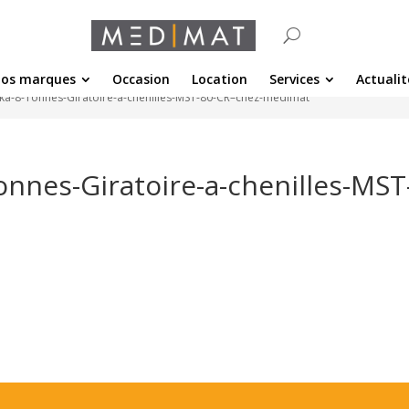
os marques
Occasion
Location
Services
Actualit
-8-Tonnes-Giratoire-a-chenilles-MST-80-CR–chez-medimat
nes-Giratoire-a-chenilles-MST