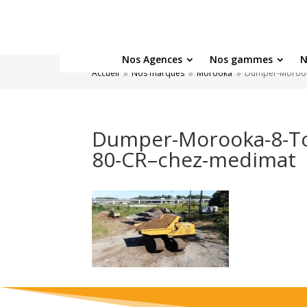
Nos Agences
Nos gammes
N
Accueil
Nos marques
Morooka
Dumper-Morooka
9
9
9
Dumper-Morooka-8-Ton
80-CR–chez-medimat