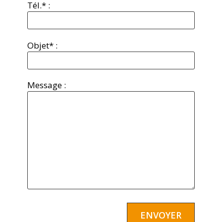
Tél.* :
Objet* :
Message :