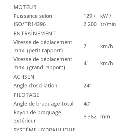
MOTEUR
Puissance selon
129 /
kW /
ISO/TR14396
2 200
tr/min
ENTRAÎNEMENT
Vitesse de déplacement
7
km/h
max. (petit rapport)
Vitesse de déplacement
41
km/h
max. (grand rapport)
ACHSEN
Angle d’oscillation
24°
PILOTAGE
Angle de braquage total
40°
Rayon de braquage
5 382
mm
extérieur
SYSTÈME HYDRAULIQUE