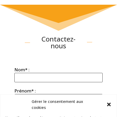
l
t
e
r
n
a
t
Contactez-
i
nous
v
e
:
Nom* :
Prénom* :
Gérer le consentement aux
cookies
E-mail* :